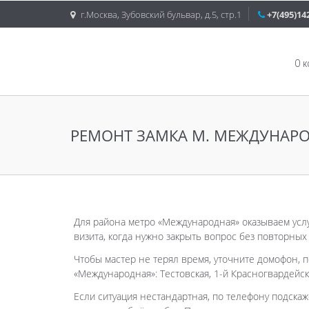
г.Москва, Зубовский бульвар, д.5, стр.1
+7(495)14
О 
РЕМОНТ ЗАМКА М. МЕЖДУНАР
Для района метро «Международная» оказываем услу
визита, когда нужно закрыть вопрос без повторных
Чтобы мастер не терял время, уточните домофон, п
«Международная»: Тестовская, 1-й Красногвардейск
Если ситуация нестандартная, по телефону подскаж