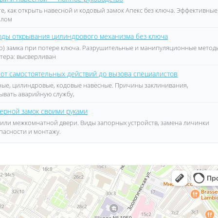
те, как открыть навесной и кодовый замок Апекс без ключа. Эффективные
злом
тоды открывания цилиндрового механизма без ключа
о) замка при потере ключа. Разрушительные и манипуляционные метод
стера: высверливан
 от самостоятельных действий до вызова специалистов
дные, цилиндровые, кодовые навесные. Причины заклинивания,
зывать аварийную службу,
ерной замок своими руками
 или межкомнатной двери. Виды запорных устройств, замена личинки
пасности и монтажу.