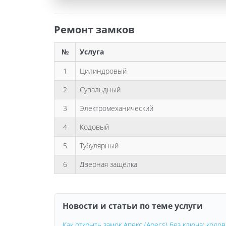
Ремонт замков
№
Услуга
1
Цилиндровый
2
Сувальдный
3
Электромеханический
4
Кодовый
5
Тубулярный
6
Дверная защёлка
Новости и статьи по теме услуги
Как открыть замок Апекс (Apecs) без ключа: код