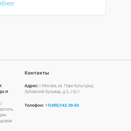
обнее
Контакты
Адрес:
г.Москва, (м. Парк Культуры),
X
Зубовский бульвар, д.5, стр.1
ДЫ И
о
Телефон:
+7(495)142-39-03
делать,
ерян
одовая