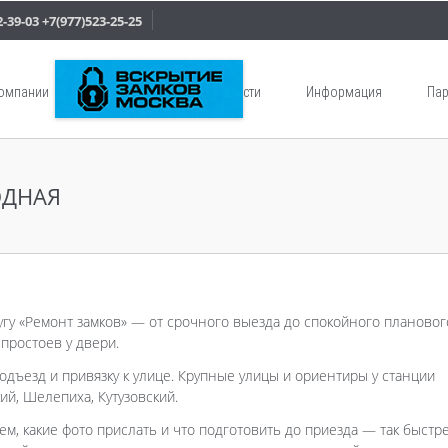
2-39-03
+7(977)523-25-25
компании
Услуги
Новости
Информация
Пар
ОДНАЯ
гу «Ремонт замков» — от срочного выезда до спокойного плановог
 простоев у двери.
одъезд и привязку к улице. Крупные улицы и ориентиры у станции
ий, Шелепиха, Кутузовский.
ем, какие фото прислать и что подготовить до приезда — так быстр