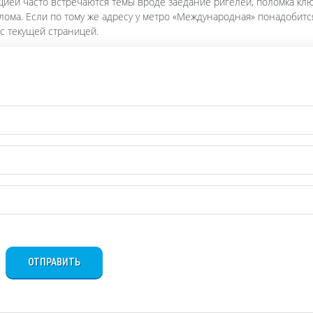
нцией часто встречаются темы вроде заедание ригелей, поломка кл
злома. Если по тому же адресу у метро «Международная» понадобитс
 с текущей страницей.
ОТПРАВИТЬ