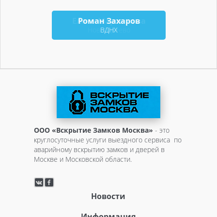
Елена Мартынова
Роман Захаров
Новогиреево
ВДНХ
ООО «Вскрытие Замков Москва»
- это
круглосуточные услуги выездного сервиса по
аварийному вскрытию замков и дверей в
Москве и Московской области.
Новости
Информация