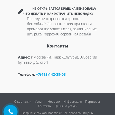
НЕ ОТКРЫВАЕТСЯ КРЫШКА БЕНЗОБАКА:
ЧТО ДЕЛАТЬ И КАК УСТРАНИТЬ НЕПОЛАДКУ
Почему не открывается крышка
бензобака? Основные неисправности:
примерзание уплотнителя, заклинивание
штырька, коррозия, сорванная резьба
Контакты
Адрес:
г.Москва, (м. Парк Культуры), Зубовский
бульвар, д.5, стр.1
Телефон:
+7(495)142-39-03
О компании
Услуги
Новости
Информация
Партнеры
Контакты
Цены на услуги
Вскрытие замков Москва © Все права защищены