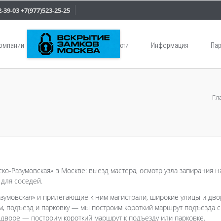
2-39-03
+7(977)523-25-25
компании
Услуги
Новости
Информация
Пар
Гл
ко-Разумовская» в Москве: выезд мастера, осмотр узла запирания н
для соседей.
азумовская» и прилегающие к ним магистрали, широкие улицы и дв
м, подъезд и парковку — мы построим короткий маршрут подъезда с
дворе — построим короткий маршрут к подъезду или парковке.