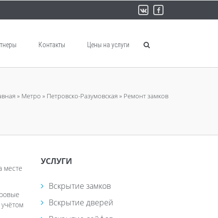
тнеры
Контакты
Цены на услуги
авная
»
Метро
»
Петровско-Разумовская
»
Ремонт замков
УСЛУГИ
а месте
Вскрытие замков
оровые
Вскрытие дверей
 учётом