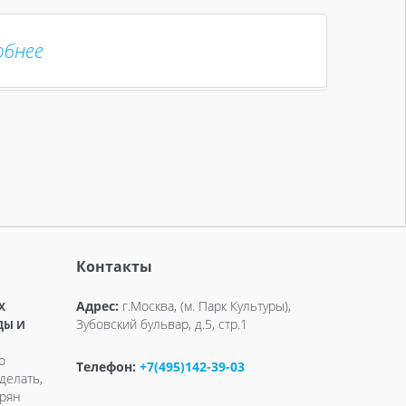
обнее
Контакты
Адрес:
г.Москва, (м. Парк Культуры),
X
Зубовский бульвар, д.5, стр.1
ДЫ И
о
Телефон:
+7(495)142-39-03
делать,
ерян