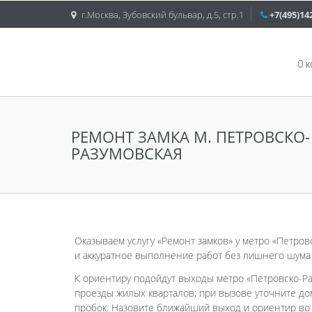
г.Москва, Зубовский бульвар, д.5, стр.1
+7(495)14
О 
РЕМОНТ ЗАМКА М. ПЕТРОВСКО-
РАЗУМОВСКАЯ
Оказываем услугу «Ремонт замков» у метро «Петровс
и аккуратное выполнение работ без лишнего шума 
К ориентиру подойдут выходы метро «Петровско-Р
проезды жилых кварталов; при вызове уточните до
пробок. Назовите ближайший выход и ориентир во 