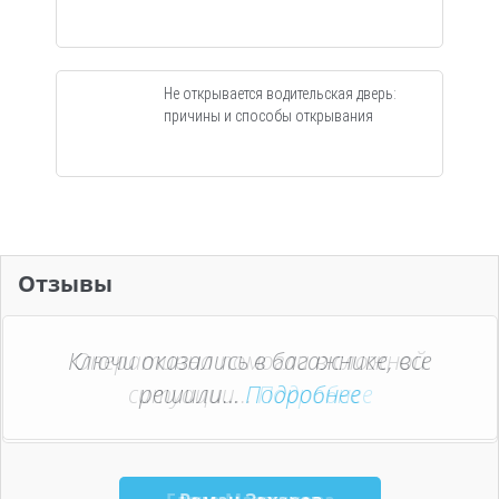
Не открывается водительская дверь:
причины и способы открывания
Отзывы
Ключи оказались в багажнике, все
Оперативно помогли в сложной
ситуации...
решили...
Подробнее
Подробнее