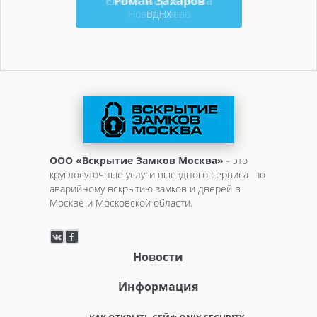
Елена Мартынова
Роман Захаров
Новогиреево
ВДНХ
ООО «Вскрытие Замков Москва»
- это
круглосуточные услуги выездного сервиса по
аварийному вскрытию замков и дверей в
Москве и Московской области.
Новости
Информация