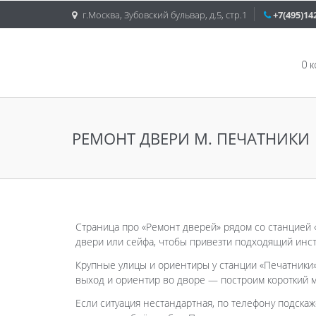
г.Москва, Зубовский бульвар, д.5, стр.1
+7(495)14
О 
РЕМОНТ ДВЕРИ М. ПЕЧАТНИКИ
Страница про «Ремонт дверей» рядом со станцией 
двери или сейфа, чтобы привезти подходящий инст
Крупные улицы и ориентиры у станции «Печатники»
выход и ориентир во дворе — построим короткий м
Если ситуация нестандартная, по телефону подскаж