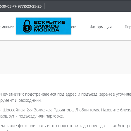
2-39-03
+7(977)523-25-25
компании
Услуги
Новости
Информация
Пар
«Печатники»: подстраиваемся под адрес и подъезд, заранее уточня
румент и расходники.
: Шоссейная, 2-я Волжская, Гурьянова, Люблинская. Назовите бли
аршрут к подъезду или парковке.
ем, какие фото прислать и что подготовить до приезда — так быстр