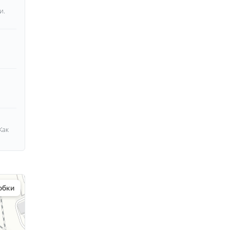
и.
Как