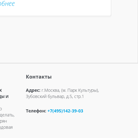
обнее
Контакты
Адрес:
г.Москва, (м. Парк Культуры),
X
Зубовский бульвар, д.5, стр.1
ДЫ И
о
Телефон:
+7(495)142-39-03
делать,
ерян
одовая