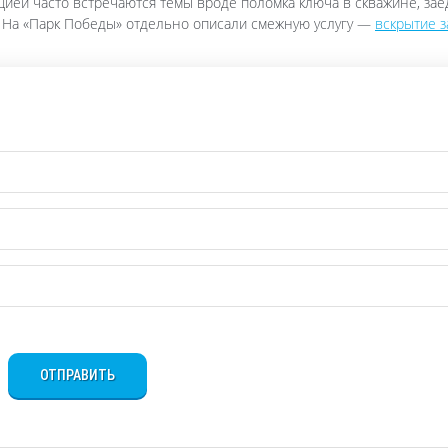
нцией часто встречаются темы вроде поломка ключа в скважине, за
. На «Парк Победы» отдельно описали смежную услугу —
вскрытие з
ОТПРАВИТЬ