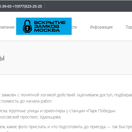
2-39-03
+7(977)523-25-25
компании
Услуги
Новости
Информация
Пар
ДЫ
 замков» с понятной логикой действий: оцениваем доступ, подбира
тоимость до начала работ.
ска. Крупные улицы и ориентиры у станции «Парк Победы»:
осовский проспект, Удальцова.
ем, какие фото прислать и что подготовить до приезда — так быстр