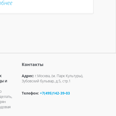
обнее
Контакты
Адрес:
г.Москва, (м. Парк Культуры),
X
Зубовский бульвар, д.5, стр.1
ДЫ И
о
Телефон:
+7(495)142-39-03
делать,
ерян
одовая