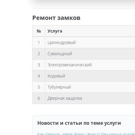
Ремонт замков
№
Услуга
1
Цилиндровый
2
Сувальдный
3
Электромеханический
4
Кодовый
5
Тубулярный
6
Дверная защёлка
Новости и статьи по теме услуги
Как открыть замок Апекс (Apecs) без ключа: код