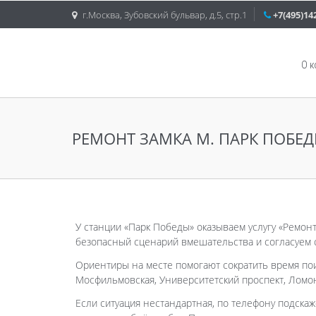
г.Москва, Зубовский бульвар, д.5, стр.1
+7(495)14
О 
РЕМОНТ ЗАМКА М. ПАРК ПОБЕ
У станции «Парк Победы» оказываем услугу «Ремонт
безопасный сценарий вмешательства и согласуем с
Ориентиры на месте помогают сократить время пои
Мосфильмовская, Университетский проспект, Ломон
Если ситуация нестандартная, по телефону подскаж