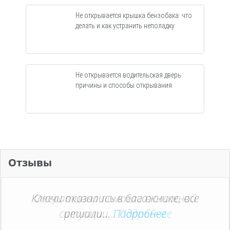
Не открывается крышка бензобака: что
делать и как устранить неполадку
Не открывается водительская дверь:
причины и способы открывания
Отзывы
Ключи оказались в багажнике, все
Оперативно помогли в сложной
ситуации...
решили...
Подробнее
Подробнее