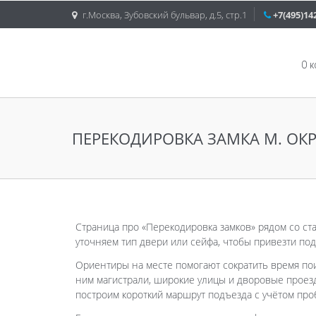
г.Москва, Зубовский бульвар, д.5, стр.1
+7(495)14
О 
ПЕРЕКОДИРОВКА ЗАМКА М. ОК
Страница про «Перекодировка замков» рядом со ст
уточняем тип двери или сейфа, чтобы привезти по
Ориентиры на месте помогают сократить время пои
ним магистрали, широкие улицы и дворовые проезд
построим короткий маршрут подъезда с учётом про