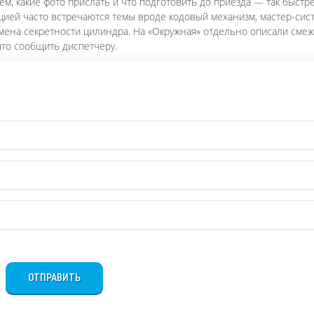
ем, какие фото прислать и что подготовить до приезда — так быстр
нцией часто встречаются темы вроде кодовый механизм, мастер-сис
смена секретности цилиндра. На «Окружная» отдельно описали сме
 что сообщить диспетчеру.
ОТПРАВИТЬ