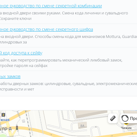
олное руководство по смене секретной комбинации
а входной двери своими руками. Смена кода личинки и сувальдного
. Сохраните ключи
олное руководство по смене секретного шифра
на входной двери. Способы смены кода для механизмов Mottura, Guardia
цилиндровых за
 код доступа к сейфу
знайте, как перепрограммировать механический лимбовый замок,
тройке пароля на сейфах
ных замков
работы дверных замков: цилиндровые, сувальдные, электромеханически
исправности и мет