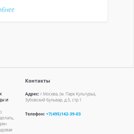
обнее
Контакты
Адрес:
г.Москва, (м. Парк Культуры),
X
Зубовский бульвар, д.5, стр.1
ДЫ И
о
Телефон:
+7(495)142-39-03
делать,
ерян
одовая