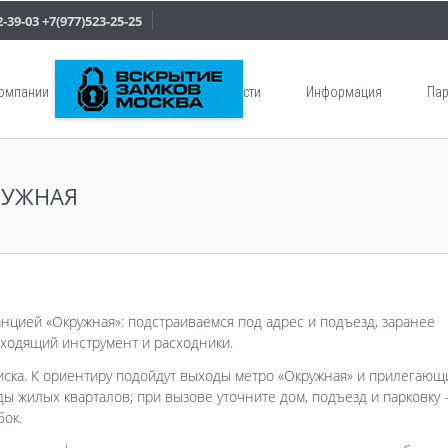
2-39-03
+7(977)523-25-25
компании
Услуги
Новости
Информация
Пар
РУЖНАЯ
анцией «Окружная»: подстраиваемся под адрес и подъезд, заранее
дходящий инструмент и расходники.
ска. К ориентиру подойдут выходы метро «Окружная» и прилегающ
ы жилых кварталов; при вызове уточните дом, подъезд и парковку
бок.