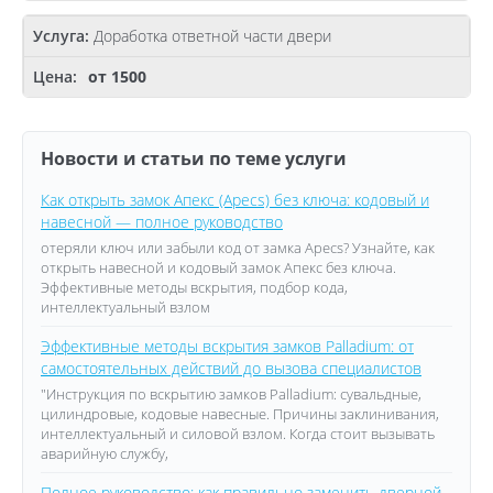
Доработка ответной части двери
от 1500
Новости и статьи по теме услуги
Как открыть замок Апекс (Apecs) без ключа: кодовый и
навесной — полное руководство
отеряли ключ или забыли код от замка Apecs? Узнайте, как
открыть навесной и кодовый замок Апекс без ключа.
Эффективные методы вскрытия, подбор кода,
интеллектуальный взлом
Эффективные методы вскрытия замков Palladium: от
самостоятельных действий до вызова специалистов
"Инструкция по вскрытию замков Palladium: сувальдные,
цилиндровые, кодовые навесные. Причины заклинивания,
интеллектуальный и силовой взлом. Когда стоит вызывать
аварийную службу,
Полное руководство: как правильно заменить дверной