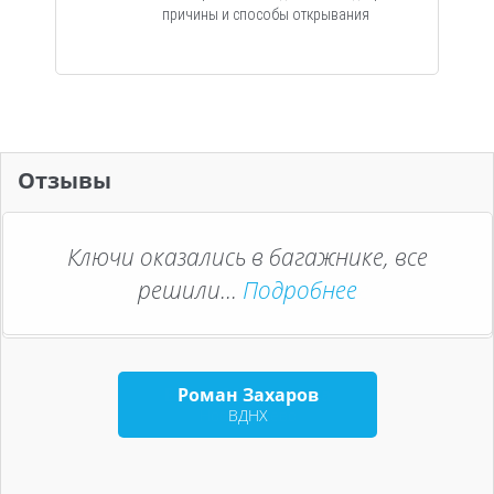
причины и способы открывания
Отзывы
Ключи оказались в багажнике, все
Оперативно помогли в сложной
ситуации...
решили...
Подробнее
Подробнее
Елена Мартынова
Роман Захаров
Новогиреево
ВДНХ