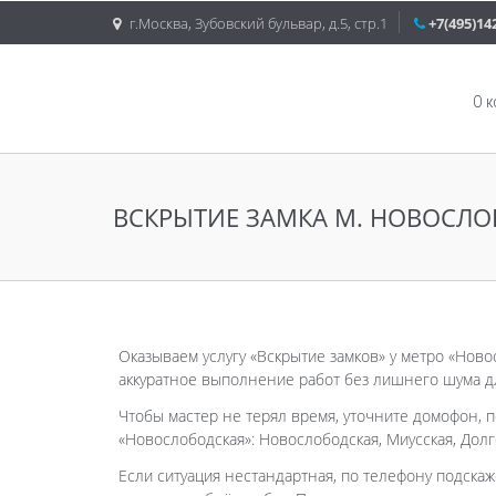
г.Москва, Зубовский бульвар, д.5, стр.1
+7(495)14
О 
ВСКРЫТИЕ ЗАМКА М. НОВОСЛО
Оказываем услугу «Вскрытие замков» у метро «Ново
аккуратное выполнение работ без лишнего шума д
Чтобы мастер не терял время, уточните домофон, п
«Новослободская»: Новослободская, Миусская, Долг
Если ситуация нестандартная, по телефону подскаж