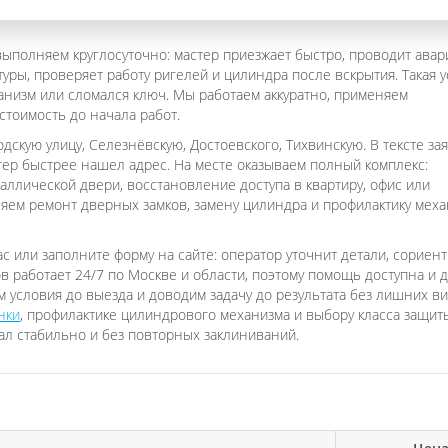
выполняем круглосуточно: мастер приезжает быстро, проводит ава
ры, проверяет работу ригелей и цилиндра после вскрытия. Такая у
ханизм или сломался ключ. Мы работаем аккуратно, применяем
тоимость до начала работ.
скую улицу, Селезнёвскую, Достоевского, Тихвинскую. В тексте за
стер быстрее нашел адрес. На месте оказываем полный комплекс:
аллической двери, восстановление доступа в квартиру, офис или
ем ремонт дверных замков, замену цилиндра и профилактику меха
с или заполните форму на сайте: оператор уточнит детали, сориент
ов работает 24/7 по Москве и области, поэтому помощь доступна и д
 условия до выезда и доводим задачу до результата без лишних ви
нки
, профилактике цилиндрового механизма и выбору класса защит
ал стабильно и без повторных заклиниваний.