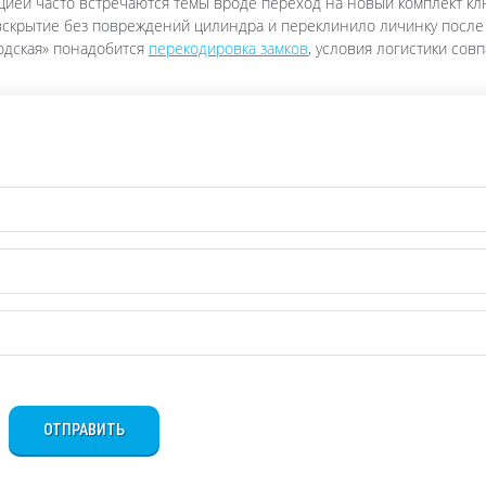
нцией часто встречаются темы вроде переход на новый комплект кл
 вскрытие без повреждений цилиндра и переклинило личинку после
бодская» понадобится
перекодировка замков
, условия логистики сов
ОТПРАВИТЬ