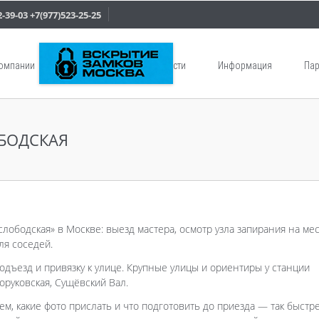
2-39-03
+7(977)523-25-25
компании
Услуги
Новости
Информация
Пар
БОДСКАЯ
слободская» в Москве: выезд мастера, осмотр узла запирания на мес
ля соседей.
одъезд и привязку к улице. Крупные улицы и ориентиры у станции
оруковская, Сущёвский Вал.
ем, какие фото прислать и что подготовить до приезда — так быстр