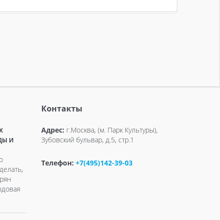
Контакты
Адрес:
г.Москва, (м. Парк Культуры),
X
Зубовский бульвар, д.5, стр.1
ДЫ И
о
Телефон:
+7(495)142-39-03
делать,
ерян
одовая