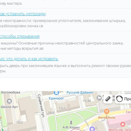
ову мастера.
как устранить неполадку
е неисправности: примерзание уплотнителя, заклинивание штырька,
разблокировки лючка св
 способы открывания
ерь машины? Основные причины неисправностей центрального замка,
ные методы вскрытия ав
ю: что делать и как исправить
ткрыть дверь при заклинившем язычке и выполнить ремонт своими рукам
уры.