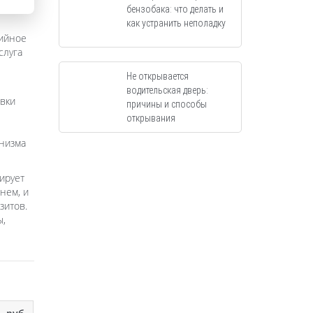
бензобака: что делать и
как устранить неполадку
рийное
слуга
Не открывается
водительская дверь:
явки
причины и способы
открывания
низма
ирует
нем, и
зитов.
ы,