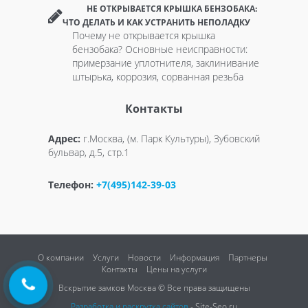
НЕ ОТКРЫВАЕТСЯ КРЫШКА БЕНЗОБАКА:
ЧТО ДЕЛАТЬ И КАК УСТРАНИТЬ НЕПОЛАДКУ
Почему не открывается крышка
бензобака? Основные неисправности:
примерзание уплотнителя, заклинивание
штырька, коррозия, сорванная резьба
Контакты
Адрес:
г.Москва, (м. Парк Культуры), Зубовский
бульвар, д.5, стр.1
Телефон:
+7(495)142-39-03
О компании
Услуги
Новости
Информация
Партнеры
Контакты
Цены на услуги
Вскрытие замков Москва © Все права защищены
Разработка и раскрутка сайтов
- Site-Seo.ru