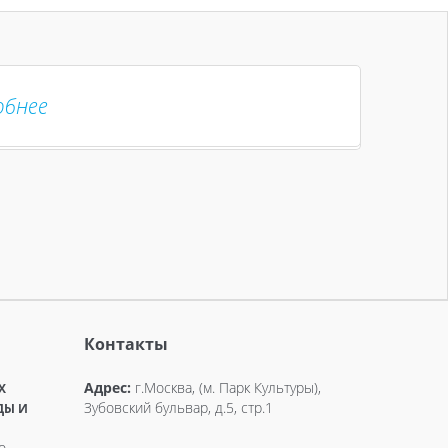
обнее
Контакты
Адрес:
г.Москва, (м. Парк Культуры),
X
Зубовский бульвар, д.5, стр.1
ДЫ И
о