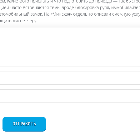
ем, какие фото прислать и что подготовить до приезда — так быстр
нцией часто встречаются темы вроде блокировка руля, иммобилайзе
автомобильный замок. На «Минская» отдельно описали смежную усл
общить диспетчеру.
ОТПРАВИТЬ