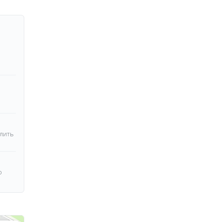
лить
о