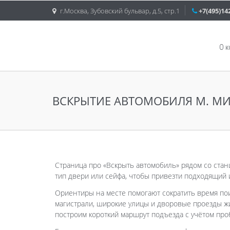
г.Москва, Зубовский бульвар, д.5, стр.1
+7(495)14
О 
ВСКРЫТИЕ АВТОМОБИЛЯ М. М
Страница про «Вскрыть автомобиль» рядом со стан
тип двери или сейфа, чтобы привезти подходящий 
Ориентиры на месте помогают сократить время по
магистрали, широкие улицы и дворовые проезды жи
построим короткий маршрут подъезда с учётом про