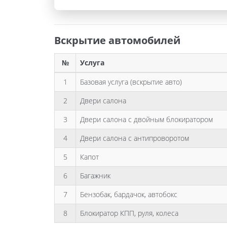
Вскрытие автомобилей
№
Услуга
1
Базовая услуга (вскрытие авто)
2
Двери салона
3
Двери салона с двойным блокиратором
4
Двери салона с антипроворотом
5
Капот
6
Багажник
7
Бензобак, бардачок, автобокс
8
Блокиратор КПП, руля, колеса