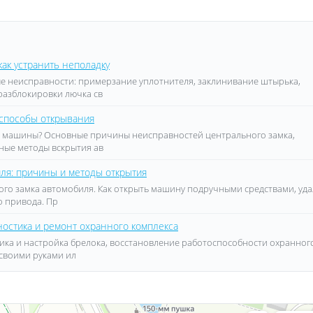
как устранить неполадку
е неисправности: примерзание уплотнителя, заклинивание штырька,
разблокировки лючка св
 способы открывания
ерь машины? Основные причины неисправностей центрального замка,
ные методы вскрытия ав
ля: причины и методы открытия
ого замка автомобиля. Как открыть машину подручными средствами, уда
о привода. Пр
ностика и ремонт охранного комплекса
ика и настройка брелока, восстановление работоспособности охранног
 своими руками ил