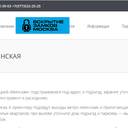
2-39-03
+7(977)523-25-25
компании
Услуги
Новости
Информация
Пар
ИНСКАЯ
цией «Минская»: подстраиваемся под адрес и подъезд, заранее уто
инструмент и расходники.
иска. К ориентиру подойдут выходы метро «Минская» и прилегающи
лых кварталов; при вызове уточните дом, подъезд и парковку — м
бок.