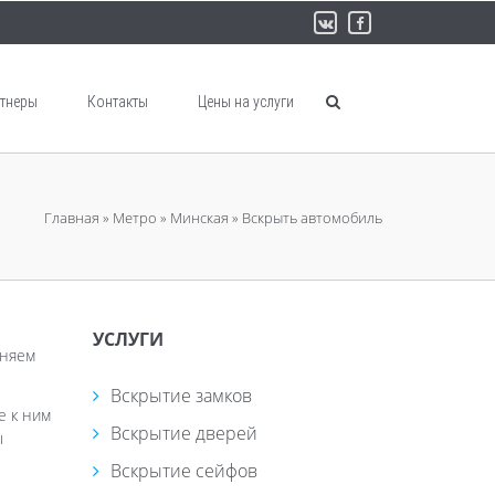
тнеры
Контакты
Цены на услуги
Главная
»
Метро
»
Минская
»
Вскрыть автомобиль
УСЛУГИ
чняем
Вскрытие замков
е к ним
Вскрытие дверей
ы
Вскрытие сейфов