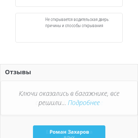
Не открывается водительская дверь:
причины и способы открывания
Отзывы
Ключи оказались в багажнике, все
Оперативно помогли в сложной
ситуации...
решили...
Подробнее
Подробнее
Елена Мартынова
Роман Захаров
Новогиреево
ВДНХ