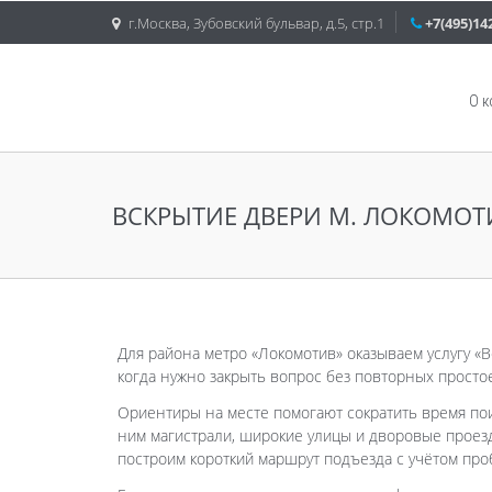
г.Москва, Зубовский бульвар, д.5, стр.1
+7(495)14
О 
ВСКРЫТИЕ ДВЕРИ М. ЛОКОМОТ
Для района метро «Локомотив» оказываем услугу «
когда нужно закрыть вопрос без повторных простое
Ориентиры на месте помогают сократить время по
ним магистрали, широкие улицы и дворовые проезд
построим короткий маршрут подъезда с учётом про