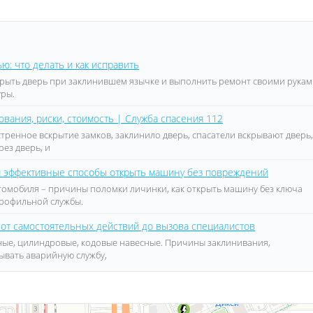
ю: что делать и как исправить
ткрыть дверь при заклинившем язычке и выполнить ремонт своими рукам
уры.
вания, риски, стоимость | Служба спасения 112
стренное вскрытие замков, заклинило дверь, спасатели вскрывают дверь,
рез дверь, и
 и эффективные способы открыть машину без повреждений
втомобиля – причины поломки личинки, как открыть машину без ключа
профильной службы.
 от самостоятельных действий до вызова специалистов
дные, цилиндровые, кодовые навесные. Причины заклинивания,
зывать аварийную службу,