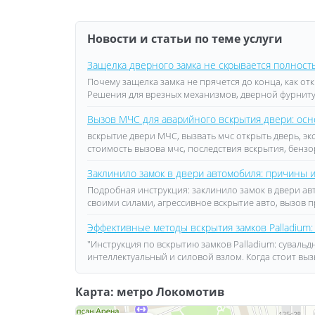
Новости и статьи по теме услуги
Защелка дверного замка не скрывается полность
Почему защелка замка не прячется до конца, как о
Решения для врезных механизмов, дверной фурнит
Вызов МЧС для аварийного вскрытия двери: осно
вскрытие двери МЧС, вызвать мчс открыть дверь, эк
стоимость вызова мчс, последствия вскрытия, бензо
Заклинило замок в двери автомобиля: причины
Подробная инструкция: заклинило замок в двери а
своими силами, агрессивное вскрытие авто, вызов 
Эффективные методы вскрытия замков Palladium:
"Инструкция по вскрытию замков Palladium: суваль
интеллектуальный и силовой взлом. Когда стоит вы
Карта: метро Локомотив