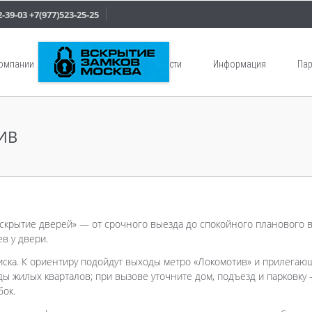
2-39-03
+7(977)523-25-25
компании
Услуги
Новости
Информация
Пар
ИВ
Вскрытие дверей» — от срочного выезда до спокойного планового в
в у двери.
иска. К ориентиру подойдут выходы метро «Локомотив» и прилегаю
ы жилых кварталов; при вызове уточните дом, подъезд и парковку
бок.