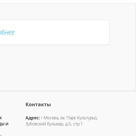
обнее
Контакты
Адрес:
г.Москва, (м. Парк Культуры),
X
Зубовский бульвар, д.5, стр.1
ДЫ И
о