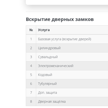
Вскрытие дверных замков
№
Услуга
1
Базовая услуга (вскрытие дверей)
2
Цилиндровый
3
Сувальдный
4
Электромеханический
5
Кодовый
6
Тубулярный
7
Доп. защита
8
Дверная защёлка