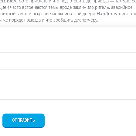
ем, какие фото прислать и что подготовить до приезда — так быстр
нцией часто встречаются темы вроде заклинило ригель, аварийное
гнитный замок и вскрытие межкомнатной двери. На «Локомотив» от
ам же порядок выезда и что сообщить диспетчеру.
ОТПРАВИТЬ