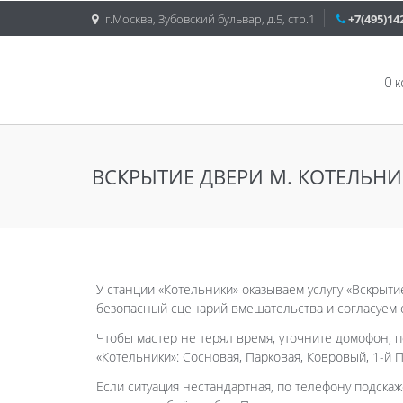
г.Москва, Зубовский бульвар, д.5, стр.1
+7(495)14
О 
ВСКРЫТИЕ ДВЕРИ М. КОТЕЛЬН
У станции «Котельники» оказываем услугу «Вскрыти
безопасный сценарий вмешательства и согласуем с
Чтобы мастер не терял время, уточните домофон, п
«Котельники»: Сосновая, Парковая, Ковровый, 1-й 
Если ситуация нестандартная, по телефону подскаж