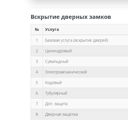
Вскрытие дверных замков
№
Услуга
1
Базовая услуга (вскрытие дверей)
2
Цилиндровый
3
Сувальдный
4
Электромеханический
5
Кодовый
6
Тубулярный
7
Доп. защита
8
Дверная защёлка