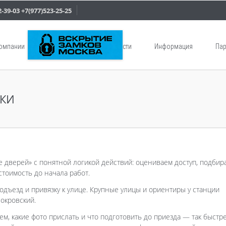
2-39-03
+7(977)523-25-25
компании
Услуги
Новости
Информация
Пар
ИКИ
е дверей» с понятной логикой действий: оцениваем доступ, подбир
тоимость до начала работ.
одъезд и привязку к улице. Крупные улицы и ориентиры у станции
Покровский.
ем, какие фото прислать и что подготовить до приезда — так быстр