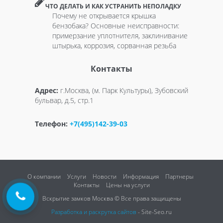
ЧТО ДЕЛАТЬ И КАК УСТРАНИТЬ НЕПОЛАДКУ
Почему не открывается крышка
бензобака? Основные неисправности:
примерзание уплотнителя, заклинивание
штырька, коррозия, сорванная резьба
Контакты
Адрес:
г.Москва, (м. Парк Культуры), Зубовский
бульвар, д.5, стр.1
Телефон:
+7(495)142-39-03
О компании
Услуги
Новости
Информация
Партнеры
Контакты
Цены на услуги
Вскрытие замков Москва © Все права защищены
Разработка и раскрутка сайтов
- Site-Seo.ru