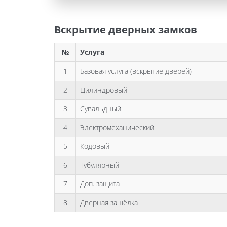
Вскрытие дверных замков
№
Услуга
1
Базовая услуга (вскрытие дверей)
2
Цилиндровый
3
Сувальдный
4
Электромеханический
5
Кодовый
6
Тубулярный
7
Доп. защита
8
Дверная защёлка