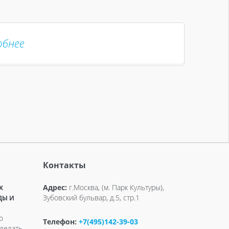
обнее
Контакты
Адрес:
г.Москва, (м. Парк Культуры),
X
Зубовский бульвар, д.5, стр.1
ДЫ И
о
Телефон:
+7(495)142-39-03
делать,