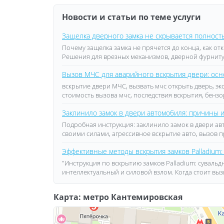
Новости и статьи по теме услуги
Защелка дверного замка не скрывается полность
Почему защелка замка не прячется до конца, как о
Решения для врезных механизмов, дверной фурнит
Вызов МЧС для аварийного вскрытия двери: осно
вскрытие двери МЧС, вызвать мчс открыть дверь, эк
стоимость вызова мчс, последствия вскрытия, бензо
Заклинило замок в двери автомобиля: причины
Подробная инструкция: заклинило замок в двери а
своими силами, агрессивное вскрытие авто, вызов 
Эффективные методы вскрытия замков Palladium:
"Инструкция по вскрытию замков Palladium: суваль
интеллектуальный и силовой взлом. Когда стоит вы
Карта: метро Кантемировская