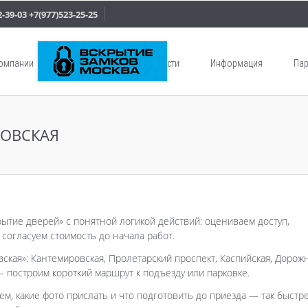
2-39-03
+7(977)523-25-25
компании
Услуги
Новости
Информация
Пар
РОВСКАЯ
рытие дверей» с понятной логикой действий: оцениваем доступ,
согласуем стоимость до начала работ.
кая»: Кантемировская, Пролетарский проспект, Каспийская, Дорожн
 построим короткий маршрут к подъезду или парковке.
ем, какие фото прислать и что подготовить до приезда — так быстр