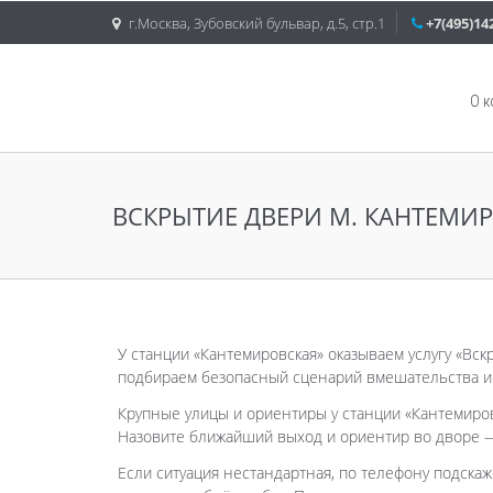
г.Москва, Зубовский бульвар, д.5, стр.1
+7(495)14
О 
ВСКРЫТИЕ ДВЕРИ М. КАНТЕМИ
У станции «Кантемировская» оказываем услугу «Вск
подбираем безопасный сценарий вмешательства и 
Крупные улицы и ориентиры у станции «Кантемировс
Назовите ближайший выход и ориентир во дворе —
Если ситуация нестандартная, по телефону подскаж