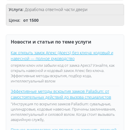
Доработка ответной части двери
от 1500
Новости и статьи по теме услуги
Как открыть замок Апекс (Apecs) без ключа: кодовый и
навесной — полное руководство
отеряли ключ или забыли код от замка Apecs? Узнайте, как
открыть навесной и кодовый замок Апекс без ключа.
Эффективные методы вскрытия, подбор кода,
интеллектуальный взлом
Эффективные методы вскрытия замков Palladium: от
самостоятельных действий до вызова специалистов
"Инструкция по вскрытию замков Palladium: сувальдные,
цилиндровые, кодовые навесные. Причины заклинивания,
интеллектуальный и силовой взлом. Когда стоит вызывать
аварийную службу,
Полное руководство: как правильно заменить дверной