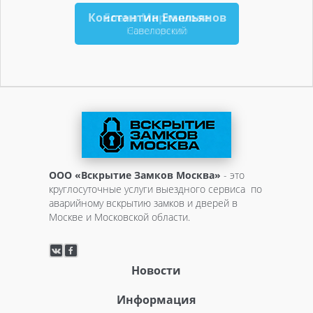
Константин Емельянов
Елена Мартынова
Новогиреево
Савеловский
ООО «Вскрытие Замков Москва»
- это
круглосуточные услуги выездного сервиса по
аварийному вскрытию замков и дверей в
Москве и Московской области.
Новости
Информация