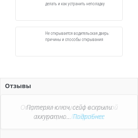
делать и как устранить неполадку
Не открывается водительская дверь:
причины и способы открывания
Отзывы
Оперативно помогли в сложной
Потерял ключ, сейф вскрыли
аккуратно...
ситуации...
Подробнее
Подробнее