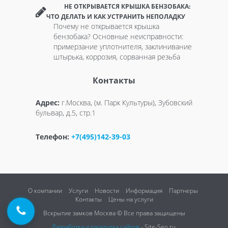
НЕ ОТКРЫВАЕТСЯ КРЫШКА БЕНЗОБАКА:
ЧТО ДЕЛАТЬ И КАК УСТРАНИТЬ НЕПОЛАДКУ
Почему не открывается крышка
бензобака? Основные неисправности:
примерзание уплотнителя, заклинивание
штырька, коррозия, сорванная резьба
Контакты
Адрес:
г.Москва, (м. Парк Культуры), Зубовский
бульвар, д.5, стр.1
Телефон:
+7(495)142-39-03
О компании
Услуги
Новости
Информация
Партнеры
Контакты
Цены на услуги
Вскрытие замков Москва © Все права защищены
Разработка и раскрутка сайтов
- Site-Seo.ru