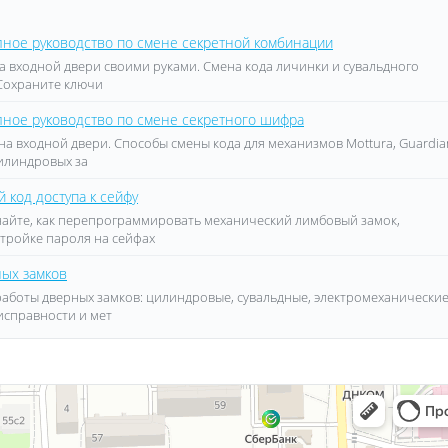
олное руководство по смене секретной комбинации
а входной двери своими руками. Смена кода личинки и сувальдного
. Сохраните ключи
олное руководство по смене секретного шифра
на входной двери. Способы смены кода для механизмов Mottura, Guardia
цилиндровых за
 код доступа к сейфу
знайте, как перепрограммировать механический лимбовый замок,
тройке пароля на сейфах
ных замков
работы дверных замков: цилиндровые, сувальдные, электромеханически
исправности и мет