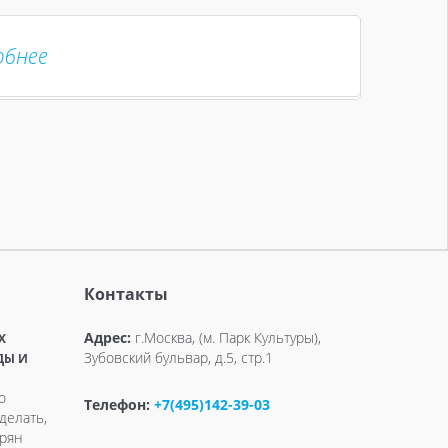
обнее
Контакты
Адрес:
г.Москва, (м. Парк Культуры),
X
Зубовский бульвар, д.5, стр.1
ДЫ И
о
Телефон:
+7(495)142-39-03
делать,
ерян