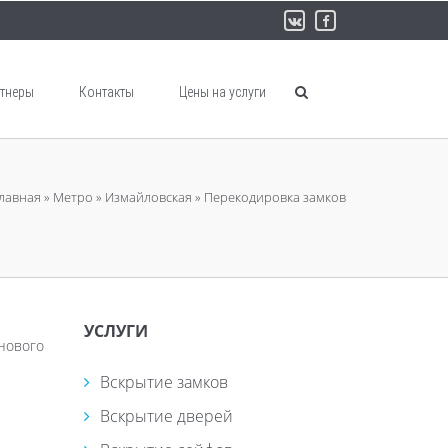
тнеры
Контакты
Цены на услуги
лавная
»
Метро
»
Измайловская
»
Перекодировка замков
УСЛУГИ
анового
Вскрытие замков
Вскрытие дверей