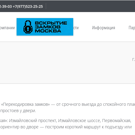
2-39-03
+7(977)523-25-25
компании
Услуги
Новости
Информация
Пар
Г
у «Перекодировка замков» — от срочного выезда до спокойного пл
 простоев у двери.
ая»: Измайловский проспект, Измайловское шоссе, Первомайская,
ориентир во дворе — построим короткий маршрут к подъезду или