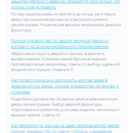
Защелка дверного замка не скрывается полностью: что
делать и как исправить
Почему защелка замка не прячется до конца, как открыть
дверь при заклинившем язычке и выполнить ремонт
своими руками. Решения для врезных механизмов, дверной
фурнитуры.
Полное руководство по защите входной двери от
взлома и несанкционированного проникновения
Эффективная защита дверей от взлома, вскрытия и
высверливания. Усиление замков броненакладками,
противовзломные механизмы, советы по выбору надежной
входной конструкции. Повысьте б
Как профессионально выполнить монтаж замка в
межкомнатную дверь: полное руководство по врезке и
установке
Подробное руководство по врезке замка в межкомнатную
дверь своими руками. Выбор дверной фурнитуры,
подготовка инструментов, установка защелок, магнитных и
врезных замков. Советы по
Как перевернуть язычок на замке межкомнатной двери:
полное руководство по смене стороны открывания