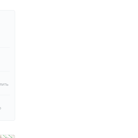
лить
о