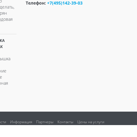
о
Телефон:
+7(495)142-39-03
делать,
ерян
одовая
КА
АК
рышка
ние
е
нная
сти
Информация
Партнеры
Контакты
Цены на услуги