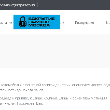
2-39-03
+7(977)523-25-25
компании
Услуги
Новости
Информация
Пар
ь автомобиль» с понятной логикой действий: оцениваем доступ, по
тоимость до начала работ.
одъезд и привязку к улице. Крупные улицы и ориентиры у станции
кая-Ямская, Грузинский Вал.