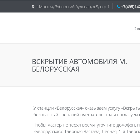
г.Москва, Зубовский бульвар, д.5, стр.1
+7(495)14
О 
ВСКРЫТИЕ АВТОМОБИЛЯ М.
БЕЛОРУССКАЯ
У станции «Белорусская» оказываем услугу «Вскрыт
безопасный сценарий вмешательства и согласуем с
Чтобы мастер не терял время, уточните домофон, п
«Белорусская»: Тверская Застава, Лесная, 1-я Тверс