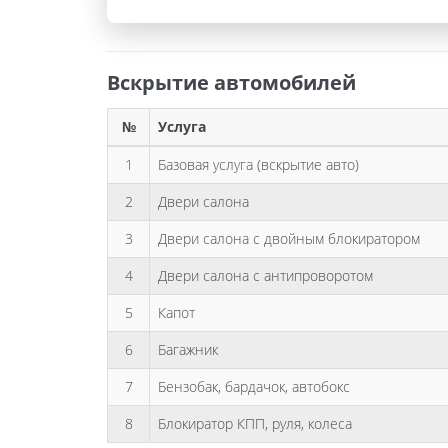
Вскрытие автомобилей
№
Услуга
1
Базовая услуга (вскрытие авто)
2
Двери салона
3
Двери салона с двойным блокиратором
4
Двери салона с антипроворотом
5
Капот
6
Багажник
7
Бензобак, бардачок, автобокс
8
Блокиратор КПП, руля, колеса