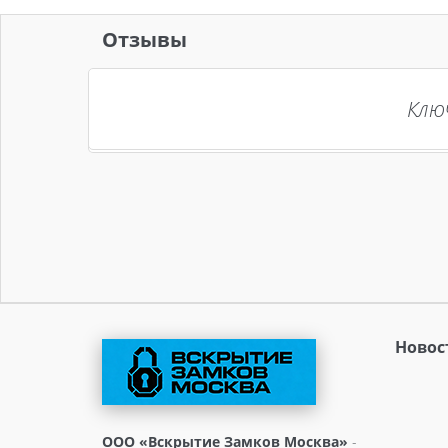
Отзывы
Опер
Ключ
Новос
ООО «Вскрытие Замков Москва»
-