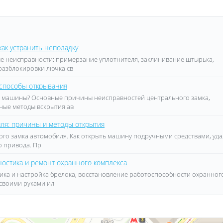
как устранить неполадку
е неисправности: примерзание уплотнителя, заклинивание штырька,
разблокировки лючка св
 способы открывания
ерь машины? Основные причины неисправностей центрального замка,
ные методы вскрытия ав
ля: причины и методы открытия
ого замка автомобиля. Как открыть машину подручными средствами, уда
о привода. Пр
ностика и ремонт охранного комплекса
ика и настройка брелока, восстановление работоспособности охранног
 своими руками ил