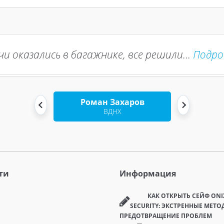
ативно помогли в сложной ситуации...
и оказались в багажнике, все решили...
Подро
Подр
Елена Мартынова
Роман Захаров
Новогиреево
ВДНХ
ти
Информация
КАК ОТКРЫТЬ СЕЙФ ONI
SECURITY: ЭКСТРЕННЫЕ МЕТО
ПРЕДОТВРАЩЕНИЕ ПРОБЛЕМ