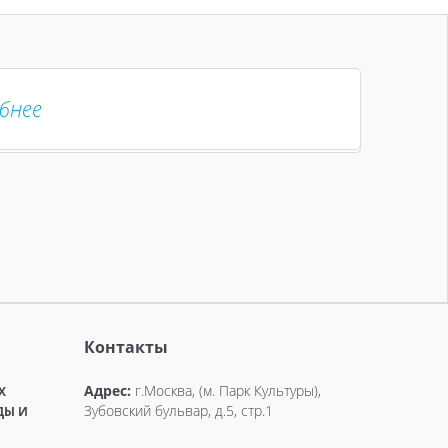
бнее
обнее
Контакты
Адрес:
г.Москва, (м. Парк Культуры),
X
Зубовский бульвар, д.5, стр.1
ДЫ И