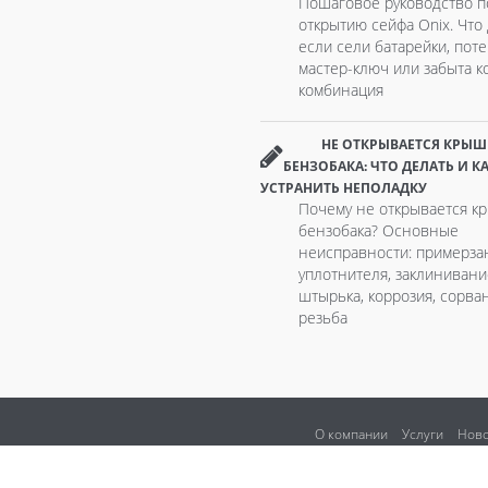
Пошаговое руководство п
открытию сейфа Onix. Что 
если сели батарейки, пот
мастер-ключ или забыта к
комбинация
НЕ ОТКРЫВАЕТСЯ КРЫШ
БЕНЗОБАКА: ЧТО ДЕЛАТЬ И К
УСТРАНИТЬ НЕПОЛАДКУ
Почему не открывается к
бензобака? Основные
неисправности: примерза
уплотнителя, заклинивани
штырька, коррозия, сорва
резьба
О компании
Услуги
Ново