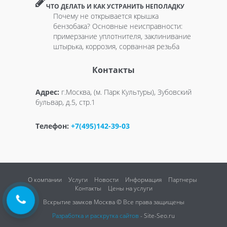
ЧТО ДЕЛАТЬ И КАК УСТРАНИТЬ НЕПОЛАДКУ
Почему не открывается крышка
бензобака? Основные неисправности:
примерзание уплотнителя, заклинивание
штырька, коррозия, сорванная резьба
Контакты
Адрес:
г.Москва, (м. Парк Культуры), Зубовский
бульвар, д.5, стр.1
Телефон:
+7(495)142-39-03
О компании
Услуги
Новости
Информация
Партнеры
Контакты
Цены на услуги
Вскрытие замков Москва © Все права защищены
Разработка и раскрутка сайтов
- Site-Seo.ru