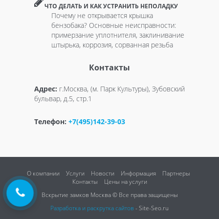
ЧТО ДЕЛАТЬ И КАК УСТРАНИТЬ НЕПОЛАДКУ
Почему не открывается крышка
бензобака? Основные неисправности:
примерзание уплотнителя, заклинивание
штырька, коррозия, сорванная резьба
Контакты
Адрес:
г.Москва, (м. Парк Культуры), Зубовский
бульвар, д.5, стр.1
Телефон:
+7(495)142-39-03
О компании
Услуги
Новости
Информация
Партнеры
Контакты
Цены на услуги
Вскрытие замков Москва © Все права защищены
Разработка и раскрутка сайтов
- Site-Seo.ru